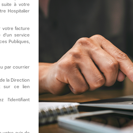
 suite à votre
re Hospitalier
 votre facture
e d’un service
ces Publiques,
u par courrier
e la Direction
t sur ce lien
.
l’identifiant
 votre avis de