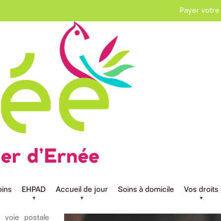
Payer votre
ne
oins
EHPAD
Accueil de jour
Soins à domicile
Vos droits
voie postale