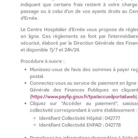
indiquant que certains frais restent à votre charge
passage ou à celui d'un de vos ayants droits au Cent
d'Ernée.
Le Centre Hospitalier d'Ernée vous propose de régler
en ligne. Ces règlements se font par l’intermédiair
sécurisé, élaboré par la Direction Générale des Finan
et disponible 7j/7 et 24h/24.
Procédure à suivre :
Munissez-vous de l’avis des sommes à payer reç
postal.
Connectez-vous au service de paiement en ligne d
Générale des Finances Publiques en cliquan
(
https://www.payfip.gouv.fr/tpa/accueilportail.web
)
Cliquez sur "Accéder au paiement", saisissez 
collectivité correspondant à votre établissement :
Identifiant Collectivité Hôpital : 042777
Identifiant Collectivité EHPAD : 042778
Remplissez les informations demandées à l'aide de